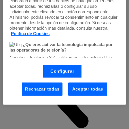
elaborado a partir de tus hábitos de navegación. Puedes
aceptar todas, rechazarlas o configurar su uso
individualmente clicando en el botón correspondiente.
Asimismo, podrás revocar tu consentimiento en cualquier
momento desde la opción de configuración. Si deseas
obtener información más detallada, consulta nuestra
Política de Cookies
.
¿Quieres activar la tecnología impulsada por
las operadoras de telefonía?
Nosotros, Telefónica S.A., utilizamos la tecnología Utiq
para realizar nuestras acciones de marketing digital o
análisis (como se describe en este aviso de
Configurar
consentimiento) basadas en tu navegación en nuestra(s)
web(s) listadas
aquí
(solo cuando utilizas una
conexión a
internet habilitada
, proporcionada por una de las
operadoras de telefonía participantes, y otorgas tu
Rechazar todas
Aceptar todas
consentimiento en cada página web).
La tecnología Utiq está diseñada con la privacidad como
prioridad ofreciéndote elección y control.
La tecnología utiliza un identificador cifrado creado por tu
operadora de telefonía
, utilizando tu dirección IP y otra
información de la cuenta de cliente de telecomunicaciones