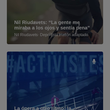
Nil Riudavets: “La gente me
miraba a los ojos y sentía pena”
Nil Riudavets
· Deportista triatlón adaptado
La ópera a otro ritmo: la