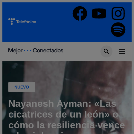
NUEVO
Nayanesh Ayman: «Las
cicatrices de un león» o
cómo la resiliencia vence